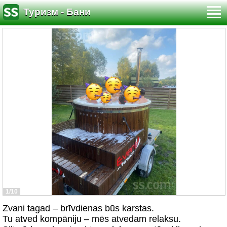
Туризм - Бани
1/10
Zvani tagad – brīvdienas būs karstas.
Tu atved kompāniju – mēs atvedam relaksu.