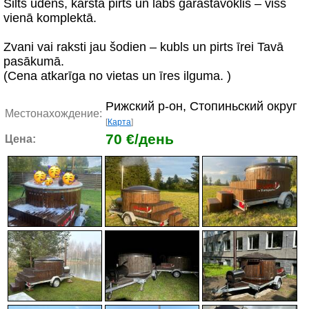
Silts ūdens, karsta pirts un labs garastāvoklis – viss
vienā komplektā.
Zvani vai raksti jau šodien – kubls un pirts īrei Tavā
pasākumā.
(Cena atkarīga no vietas un īres ilguma. )
Рижский р-он, Стопиньский округ
Местонахождение:
[
Карта
]
70 €/день
Цена: