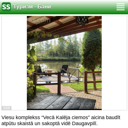
Туризм - Бани
1/10
Viesu komplekss “Vecā Kalēja ciemos” aicina baudīt
atpūtu skaistā un sakoptā vidē Daugavpilī.