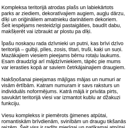
Kompleksa teritorijā atrodas plašs un labiekārtots
parks ar ziediem, dekoratīvajiem augiem, augļu dārzu,
dīķi un oriģināliem amatnieku darinātiem dekoriem.
Šeit iespējams nesteidzīgi pastaigāties, baudīt dabu,
makšķerēt vai izbraukt ar plostu pa dīķi.
Īpašu noskaņu rada dzīvnieki un putni, kas brīvi dzīvo
teritorijā – gulbji, pīles, zosis, tītari, truši, kaķi un suņi.
Mazākajiem viesiem pieejams bērnu rotaļu laukums.
Esam draudzīgi arī mājdzīvniekiem, tāpēc pie mums
var ierasties kopā ar saviem četrkājainajiem draugiem.
Nakšņošanai pieejamas mājīgas mājas un numuri ar
visām ērtībām. Katram numuram ir savs raksturs un
individuāls noformējums. Katrā mājā ir privāta pirts,
savukārt teritorijā viesi var izmantot kublu ar džakuzi
funkciju.
Viesu komplekss ir piemērots ģimenes atpūtai,
romantiskām brīvdienām, svinībām un draugu tikšanās
reizēm. Šeit viss ir radīts mierīgai un patīkamai atpūtai