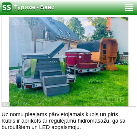
Туризм - Бани
1/5
Uz nomu pieejams pārvietojamais kubls un pirts
Kubls ir aprīkots ar regulējamu hidromasāžu, gaisa
burbulīšiem un LED apgaismoju.