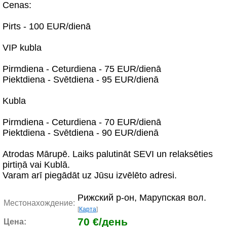
Cenas:
Pirts - 100 EUR/dienā
VIP kubla
Pirmdiena - Ceturdiena - 75 EUR/dienā
Piektdiena - Svētdiena - 95 EUR/dienā
Kubla
Pirmdiena - Ceturdiena - 70 EUR/dienā
Piektdiena - Svētdiena - 90 EUR/dienā
Atrodas Mārupē. Laiks palutināt SEVI un relaksēties
pirtiņā vai Kublā.
Varam arī piegādāt uz Jūsu izvēlēto adresi.
Рижский р-он, Марупская вол.
Местонахождение:
[
Карта
]
70 €/день
Цена: