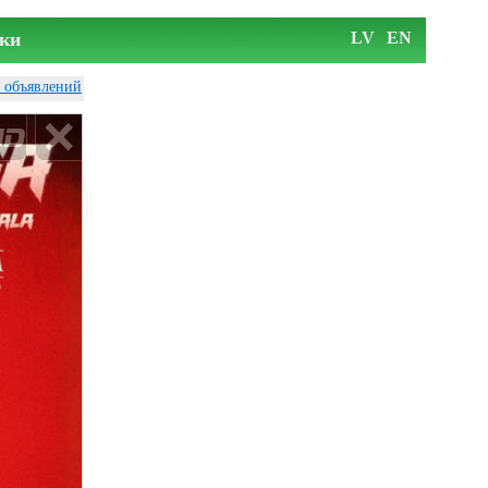
ки
LV
EN
у объявлений