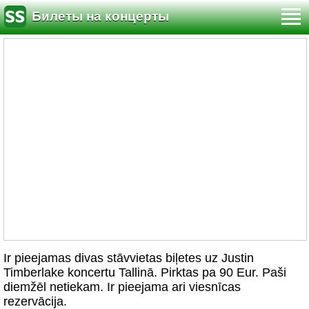
Билеты на концерты
Ir pieejamas divas stāvvietas biļetes uz Justin
Timberlake koncertu Tallinā. Pirktas pa 90 Eur. Paši
diemžēl netiekam. Ir pieejama ari viesnīcas
rezervācija.