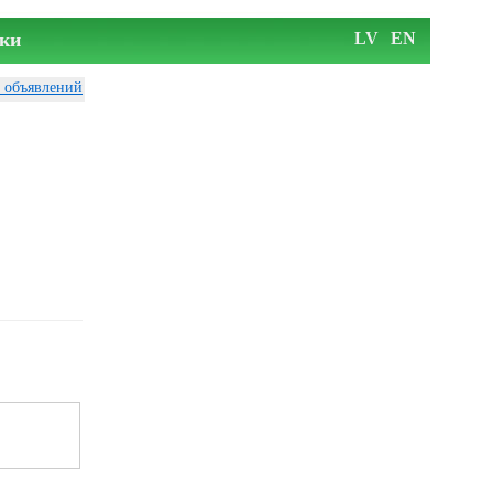
ки
LV
EN
у объявлений