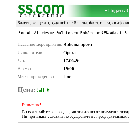
Подать 
ОБЪЯВЛЕНИЯ
Билеты, концерты, куда пойти
/
Билеты, балет, опера, симфони
Pardodu 2 biļetes uz Pučini operu Bohēma ar 33% atlaidi. Bele
Название мероприятия:
Bohēma opera
Исполнители:
Opera
Дата:
17.06.26
Время:
19:00
Место проведения:
Lno
Цена:
50 €
Внимание!
Рассчитывайтесь с продавцами только после получения товар
Ни при каких условиях не осуществляйте предварительных о