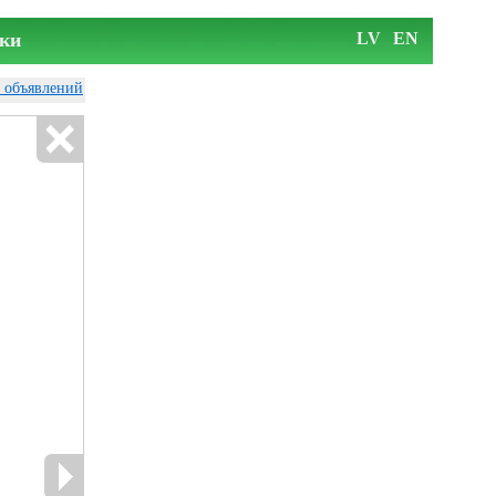
ки
LV
EN
у объявлений