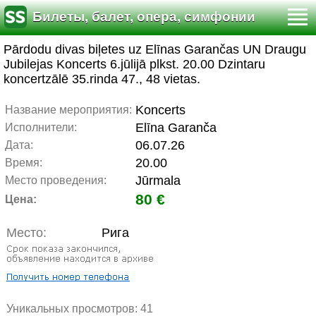
Билеты, балет, опера, симфонии
Pārdodu divas biļetes uz Elīnas Garančas UN Draugu
Jubilejas Koncerts 6.jūlijā plkst. 20.00 Dzintaru
koncertzālē 35.rinda 47., 48 vietas.
Koncerts
Название мероприятия:
Elīna Garanča
Исполнители:
06.07.26
Дата:
20.00
Время:
Jūrmala
Место проведения:
80 €
Цена:
Место:
Рига
Уникальных просмотров:
41