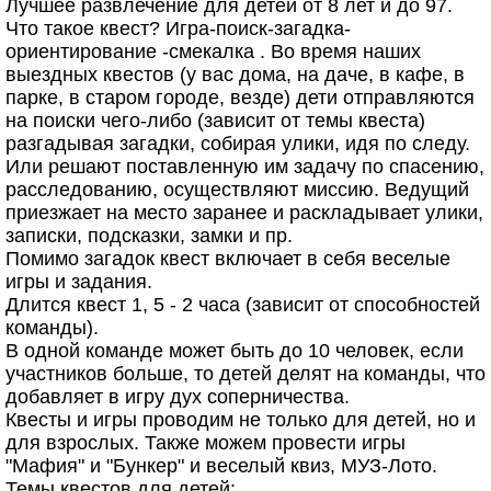
Лучшее развлечение для детей от 8 лет и до 97.
Что такое квест? Игра-поиск-загадка-
ориентирование -смекалка . Во время наших
выездных квестов (у вас дома, на даче, в кафе, в
парке, в старом городе, везде) дети отправляются
на поиски чего-либо (зависит от темы квеста)
разгадывая загадки, собирая улики, идя по следу.
Или решают поставленную им задачу по спасению,
расследованию, осуществляют миссию. Ведущий
приезжает на место заранее и раскладывает улики,
записки, подсказки, замки и пр.
Помимо загадок квест включает в себя веселые
игры и задания.
Длится квест 1, 5 - 2 часа (зависит от способностей
команды).
В одной команде может быть до 10 человек, если
участников больше, то детей делят на команды, что
добавляет в игру дух соперничества.
Квесты и игры проводим не только для детей, но и
для взрослых. Также можем провести игры
"Мафия" и "Бункер" и веселый квиз, МУЗ-Лото.
Темы квестов для детей: