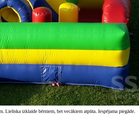
 Lieliska izklaide bērniem, bet vecākiem atpūta. Iespējama piegāde.