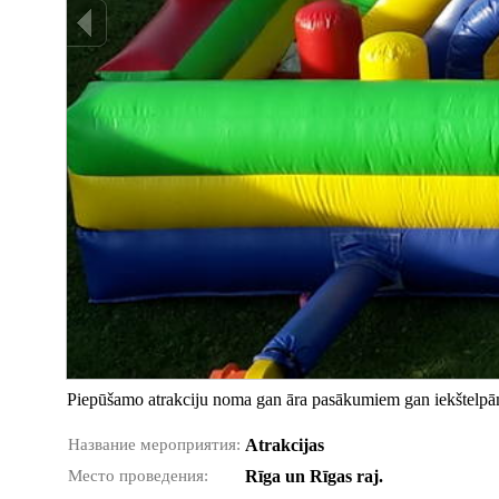
Piepūšamo atrakciju noma gan āra pasākumiem gan iekštelpām.
Название мероприятия:
Atrakcijas
Место проведения:
Rīga un Rīgas raj.