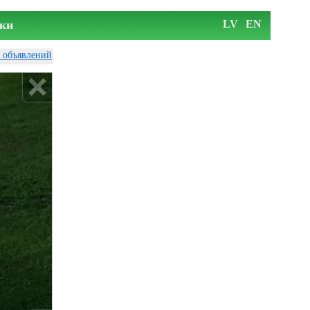
ки
LV
EN
у объявлений