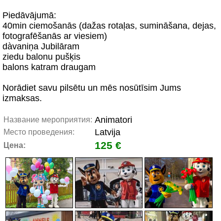
Piedāvājumā:
40min ciemošanās (dažas rotaļas, sumināšana, dejas,
fotografēšanās ar viesiem)
dàvaniņa Jubilāram
ziedu balonu pušķis
balons katram draugam
Norādiet savu pilsētu un mēs nosūtīsim Jums
izmaksas.
Animatori
Название мероприятия:
Latvija
Место проведения:
125 €
Цена: