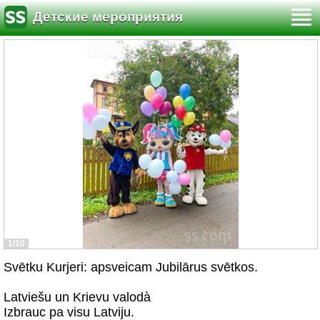
Детские мероприятия
1/10
Svētku Kurjeri: apsveicam Jubilārus svētkos.
Latviešu un Krievu valodà
Izbrauc pa visu Latviju.