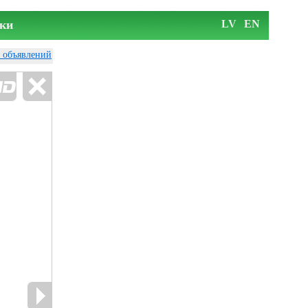
ки
LV
EN
у объявлений