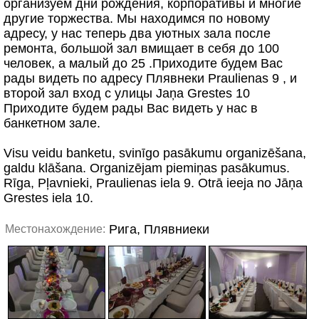
организуем дни рождения, корпоративы и многие
другие торжества. Мы находимся по новому
адресу, у нас теперь два уютных зала после
ремонта, большой зал вмищает в себя до 100
человек, а малый до 25 .Приходите будем Вас
рады видеть по адресу Плявнеки Praulienas 9 , и
второй зал вход с улицы Jaņa Grestes 10
Приходите будем рады Вас видеть у нас в
банкетном зале.
Visu veidu banketu, svinīgo pasākumu organizēšana,
galdu klāšana. Organizējam piemiņas pasākumus.
Rīga, Pļavnieki, Praulienas iela 9. Otrā ieeja no Jāņa
Grestes iela 10.
Рига, Плявниеки
Местонахождение: