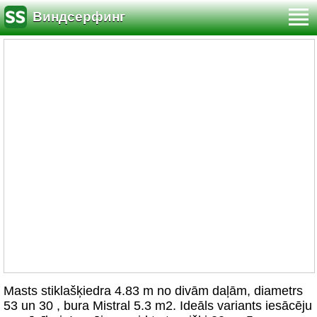
Виндсерфинг
Masts stiklašķiedra 4.83 m no divām daļām, diametrs
53 un 30 , bura Mistral 5.3 m2. Ideāls variants iesācēju