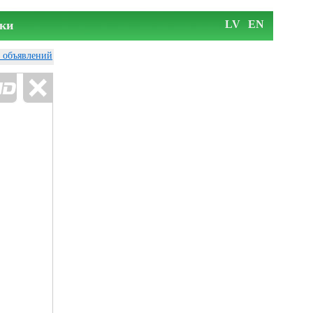
ки
LV
EN
у объявлений