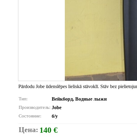
Pārdodu Jobe ūdenslēpes lieliskā stāvoklī. Stāv bez pielietoj
Тип:
Вейкборд, Водные лыжи
Производитель:
Jobe
Состояние:
б/у
Цена:
140 €