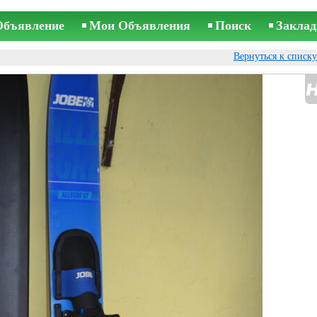
Объявление
Мои Объявления
Поиск
Заклад
Вернуться к списк