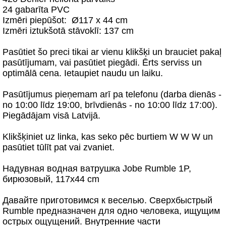
24 gabarīta PVC
Izmēri piepūšot: Ø117 x 44 cm
Izmēri iztukšotā stāvoklī: 137 cm
Pasūtiet šo preci tikai ar vienu klikšķi un brauciet pakaļ
pasūtījumam, vai pasūtiet piegādi. Ērts serviss un
optimālā cena. Ietaupiet naudu un laiku.
Pasūtījumus pieņemam arī pa telefonu (darba dienās -
no 10:00 līdz 19:00, brīvdienās - no 10:00 līdz 17:00).
Piegādājam visā Latvijā.
Klikšķiniet uz linka, kas seko pēc burtiem W W W un
pasūtiet tūlīt pat vai zvaniet.
Надувная водная ватрушка Jobe Rumble 1P,
бирюзовый, 117x44 cm
Давайте приготовимся к веселью. Сверхбыстрый
Rumble предназначен для одно человека, ищущим
острых ощущений. Внутренние части