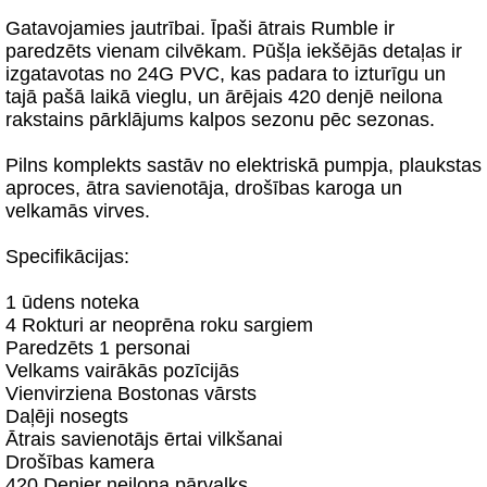
Gatavojamies jautrībai. Īpaši ātrais Rumble ir
paredzēts vienam cilvēkam. Pūšļa iekšējās detaļas ir
izgatavotas no 24G PVC, kas padara to izturīgu un
tajā pašā laikā vieglu, un ārējais 420 denjē neilona
rakstains pārklājums kalpos sezonu pēc sezonas.
Pilns komplekts sastāv no elektriskā pumpja, plaukstas
aproces, ātra savienotāja, drošības karoga un
velkamās virves.
Specifikācijas:
1 ūdens noteka
4 Rokturi ar neoprēna roku sargiem
Paredzēts 1 personai
Velkams vairākās pozīcijās
Vienvirziena Bostonas vārsts
Daļēji nosegts
Ātrais savienotājs ērtai vilkšanai
Drošības kamera
420 Denier neilona pārvalks