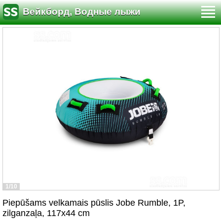
Вейкборд, Водные лыжи
1/10
Piepūšams velkamais pūslis Jobe Rumble, 1P,
zilganzaļa, 117x44 cm