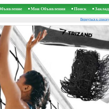
Объявление
Мои Объявления
Поиск
Заклад
Вернуться к списк