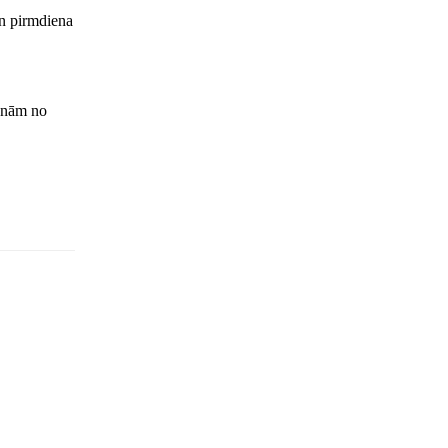
un pirmdiena
ienām no