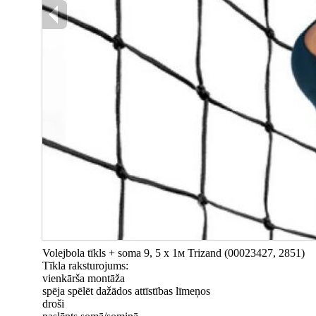
Volejbola tīkls + soma 9, 5 х 1м Trizand (00023427, 2851)
Tīkla raksturojums:
vienkārša montāža
spēja spēlēt dažādos attīstības līmeņos
droši