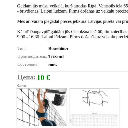
Gaidam jūs mūsu veikalā, kurš atrodas Rīgā, Ventspils iela 65
- brīvdienas. Laipni lūdzam. Pirms došanās uz veikalu precizē
Mēs arī varam piegādāt preces jebkurā Latvijas pilsētā vai prie
Kā arī Daugavpilī gaidām jūs Cietokšņa ielā 60, tirdzniecības
9:00 - 16:30. Laipni lūdzam. Pirms došanās uz veikalu precizē
Тип:
Волейбол
Производитель:
Trizand
Состояние:
нов.
Цена:
10 €
Фото: