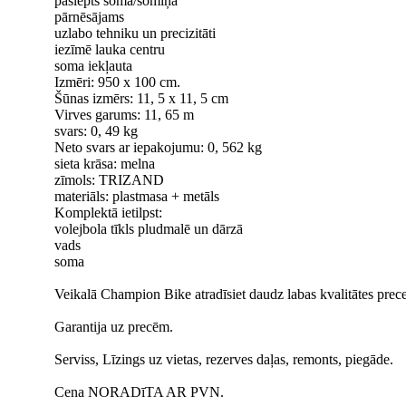
paslēpts somā/somiņā
pārnēsājams
uzlabo tehniku un precizitāti
iezīmē lauka centru
soma iekļauta
Izmēri: 950 x 100 cm.
Šūnas izmērs: 11, 5 x 11, 5 cm
Virves garums: 11, 65 m
svars: 0, 49 kg
Neto svars ar iepakojumu: 0, 562 kg
sieta krāsa: melna
zīmols: TRIZAND
materiāls: plastmasa + metāls
Komplektā ietilpst:
volejbola tīkls pludmalē un dārzā
vads
soma
Veikalā Champion Bike atradīsiet daudz labas kvalitātes prec
Garantija uz precēm.
Serviss, Līzings uz vietas, rezerves daļas, remonts, piegāde.
Cena NORADīTA AR PVN.