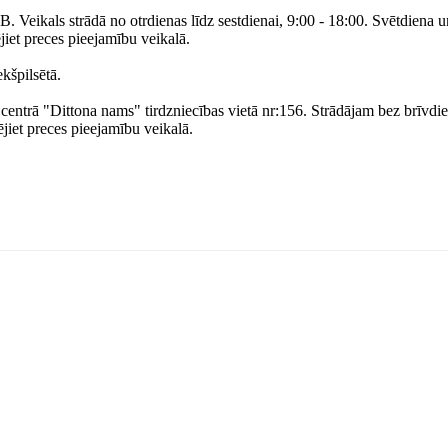
B. Veikals strādā no otrdienas līdz sestdienai, 9:00 - 18:00. Svētdiena 
jiet preces pieejamību veikalā.
kšpilsētā.
 centrā "Dittona nams" tirdzniecības vietā nr:156. Strādājam bez brīvd
jiet preces pieejamību veikalā.