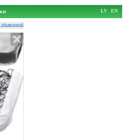
ки
LV
EN
у объявлений