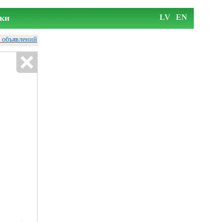
ки
LV
EN
у объявлений