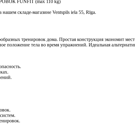
К FUNFIT (max 110 kg)
ашем складе-магазине Ventspils iela 55, Rīga.
образных тренировок дома. Простая конструкция экономит место
ое положение тела во время упражнений. Идеальная альтернати
опасность.
ках.
ений.
овок.
систем.
енировок.