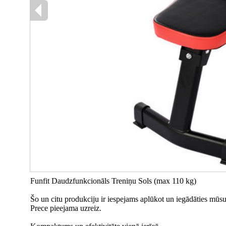
Funfit Daudzfunkcionāls Treniņu Sols (max 110 kg)
Šo un citu produkciju ir iespejams aplūkot un iegādāties mūsu 
Prece pieejama uzreiz.