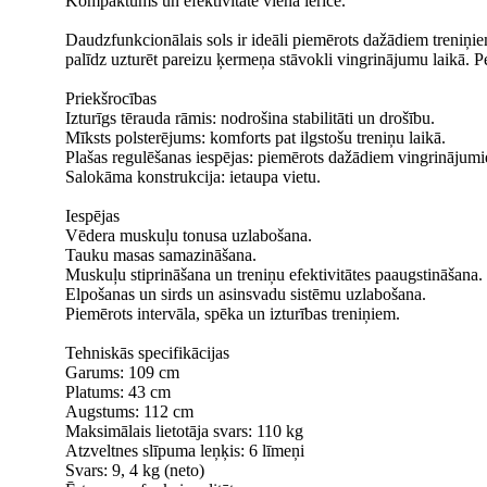
Kompaktums un efektivitāte vienā ierīcē.
Daudzfunkcionālais sols ir ideāli piemērots dažādiem treniņie
palīdz uzturēt pareizu ķermeņa stāvokli vingrinājumu laikā. Per
Priekšrocības
Izturīgs tērauda rāmis: nodrošina stabilitāti un drošību.
Mīksts polsterējums: komforts pat ilgstošu treniņu laikā.
Plašas regulēšanas iespējas: piemērots dažādiem vingrinājum
Salokāma konstrukcija: ietaupa vietu.
Iespējas
Vēdera muskuļu tonusa uzlabošana.
Tauku masas samazināšana.
Muskuļu stiprināšana un treniņu efektivitātes paaugstināšana.
Elpošanas un sirds un asinsvadu sistēmu uzlabošana.
Piemērots intervāla, spēka un izturības treniņiem.
Tehniskās specifikācijas
Garums: 109 cm
Platums: 43 cm
Augstums: 112 cm
Maksimālais lietotāja svars: 110 kg
Atzveltnes slīpuma leņķis: 6 līmeņi
Svars: 9, 4 kg (neto)