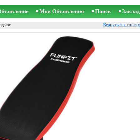
Объявление
Мои Объявления
Поиск
Заклад
одают
Вернуться к списк