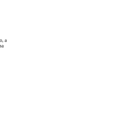
, а
ва