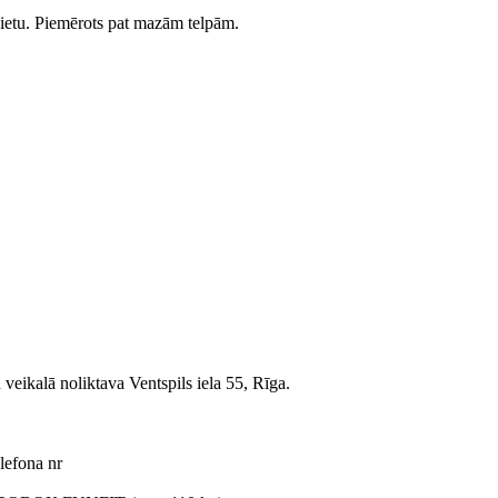
 vietu. Piemērots pat mazām telpām.
veikalā noliktava Ventspils iela 55, Rīga.
lefona nr