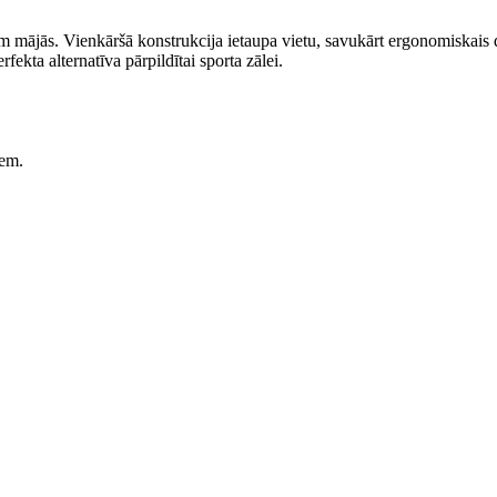
m mājās. Vienkāršā konstrukcija ietaupa vietu, savukārt ergonomiskais 
fekta alternatīva pārpildītai sporta zālei.
iem.