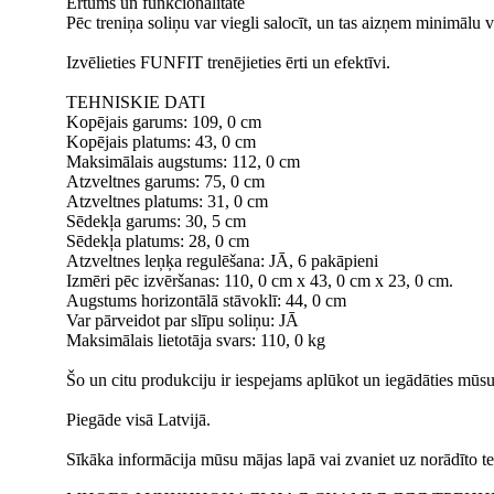
Ērtums un funkcionalitāte
Pēc treniņa soliņu var viegli salocīt, un tas aizņem minimālu
Izvēlieties FUNFIT trenējieties ērti un efektīvi.
TEHNISKIE DATI
Kopējais garums: 109, 0 cm
Kopējais platums: 43, 0 cm
Maksimālais augstums: 112, 0 cm
Atzveltnes garums: 75, 0 cm
Atzveltnes platums: 31, 0 cm
Sēdekļa garums: 30, 5 cm
Sēdekļa platums: 28, 0 cm
Atzveltnes leņķa regulēšana: JĀ, 6 pakāpieni
Izmēri pēc izvēršanas: 110, 0 cm x 43, 0 cm x 23, 0 cm.
Augstums horizontālā stāvoklī: 44, 0 cm
Var pārveidot par slīpu soliņu: JĀ
Maksimālais lietotāja svars: 110, 0 kg
Šo un citu produkciju ir iespejams aplūkot un iegādāties mūsu 
Piegāde visā Latvijā.
Sīkāka informācija mūsu mājas lapā vai zvaniet uz norādīto te