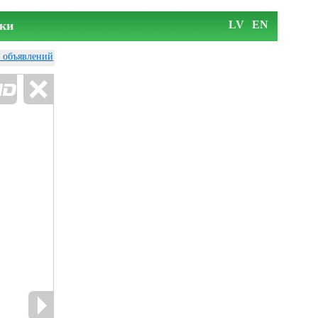
ки
LV
EN
у объявлений