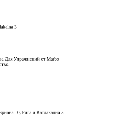
lakalna 3
на Для Упражнений от Marbo
ство.
риана 10, Рига и Катлакална 3