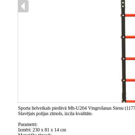
Sporta lielveikals piedāvā Mh-U204 Vingrošanas Sienu (11
Slavējais polijas zīmols, izcila kvalitāte.
Parametri:
Izmēri: 230 x 81 x 14 cm