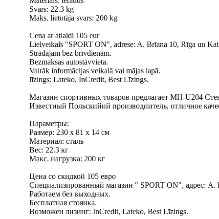
Materiāls: tērauds
Svars: 22.3 kg
Maks. lietotāja svars: 200 kg
Cena ar atlaidi 105 eur
Lielveikals "SPORT ON", adrese: A. Brīana 10, Rīga un Kat
Strādājam bez brīvdienām.
Bezmaksas autostāvvieta.
Vairāk informācijas veikalā vai mājas lapā.
līzings: Lateko, InCredit, Best Līzings.
Магазин спортивных товаров предлагает MH-U204 Сте
Известный Польскийий производиитель, отличное каче
Параметры:
Размер: 230 x 81 x 14 см
Материал: сталь
Вес: 22.3 кг
Макс. нагрузка: 200 кг
Цена со скидкой 105 еврo
Специализированный магазин " SPORT ON", адрес: А. Б
Работаем без выходных.
Бесплатная стоянка.
Bозможен лизинг: InCredit, Lateko, Best Līzings.