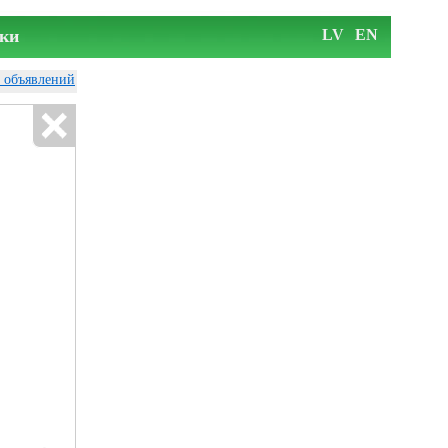
ки
LV
EN
у объявлений