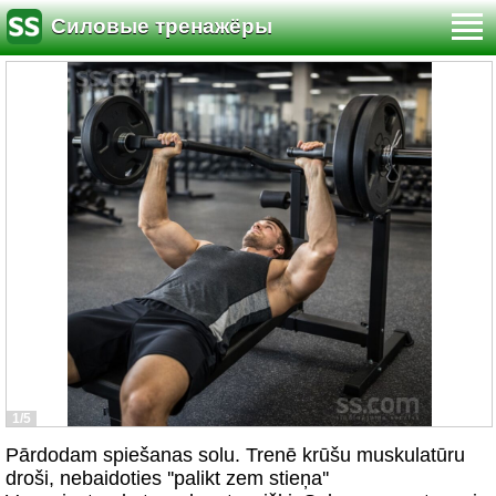
Силовые тренажёры
1/5
Pārdodam spiešanas solu. Trenē krūšu muskulatūru
droši, nebaidoties ''palikt zem stieņa''