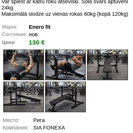
Var spiest ar katru roku atsevišķi. Sola svars aptuveni
24kg.
Maksimālā slodze uz vienas rokas 60kg (kopā 120kg)
Enero fit
Марка:
нов.
Состояние:
130 €
Цена:
Место:
Рига
Компания:
SIA FONEXA