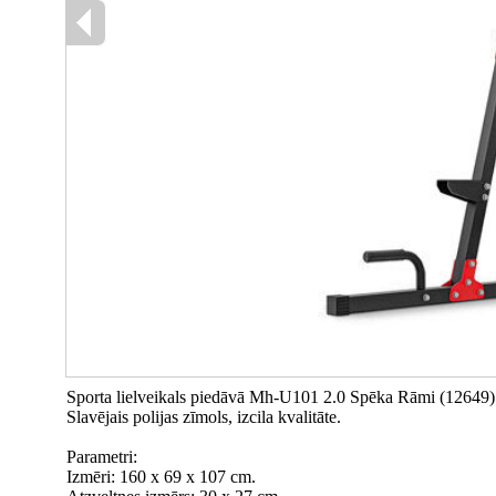
Sporta lielveikals piedāvā Mh-U101 2.0 Spēka Rāmi (12649
Slavējais polijas zīmols, izcila kvalitāte.
Parametri:
Izmēri: 160 x 69 x 107 cm.