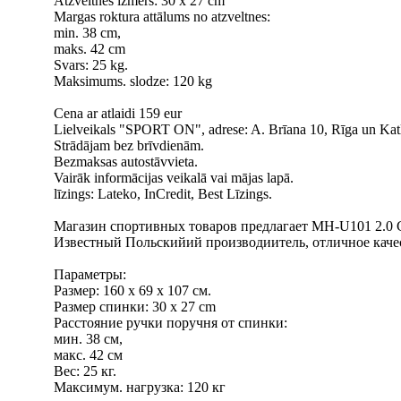
Atzveltnes izmērs: 30 x 27 cm
Margas roktura attālums no atzveltnes:
min. 38 cm,
maks. 42 cm
Svars: 25 kg.
Maksimums. slodze: 120 kg
Cena ar atlaidi 159 eur
Lielveikals "SPORT ON", adrese: A. Brīana 10, Rīga un Kat
Strādājam bez brīvdienām.
Bezmaksas autostāvvieta.
Vairāk informācijas veikalā vai mājas lapā.
līzings: Lateko, InCredit, Best Līzings.
Магазин спортивных товаров предлагает MH-U101 2.0 
Известный Польскийий производиитель, отличное каче
Параметры:
Размер: 160 x 69 x 107 см.
Размер спинки: 30 x 27 cm
Расстояние ручки поручня от спинки:
мин. 38 см,
макс. 42 см
Вес: 25 кг.
Максимум. нагрузка: 120 кг