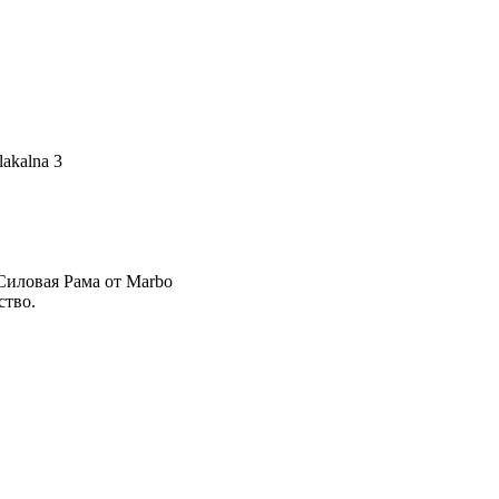
lakalna 3
Силовая Рама от Marbo
ство.