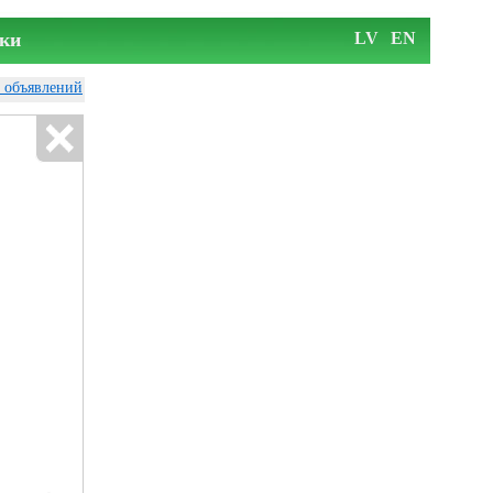
ки
LV
EN
у объявлений