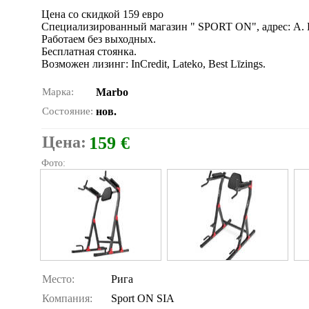
Цена со скидкой 159 еврo
Специализированный магазин " SPORT ON", адрес: А. Б
Работаем без выходных.
Бесплатная стоянка.
Bозможен лизинг: InCredit, Lateko, Best Līzings.
Марка:
Marbo
Состояние:
нов.
Цена:
159 €
Фото:
Место:
Рига
Компания:
Sport ON SIA