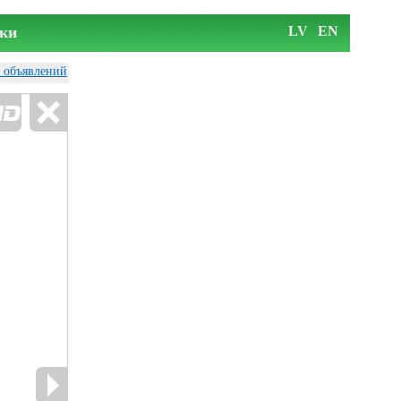
ки
LV
EN
у объявлений