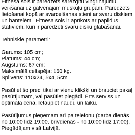
Fitnesa sols ir paredzēts sarežģītu vingrinājumu
veikšanai uz galvenajām muskuļu grupām. Paredzēts
lietošanai kopā ar svarcelšanas stieni ar svaru diskiem
un hantelēm. Fitnesa sols ir aprīkots ar papildus
statīviem, kuri ir paredzēti svaru disku glabāšanai.
Tehniskie parametri:
Garums: 105 cm;
Platums: 44 cm;
Augstums: 67 cm;
Maksimālā celtspēja: 160 kg.
Spilvens: 110x24, 5x4, 5cm
Pasūtiet šo preci tikai ar vienu klikšķi un brauciet pakaļ
pasūtījumam, vai pasūtiet piegādi. Ērts serviss un
optimālā cena. Ietaupiet naudu un laiku.
Pasūtījumus pieņemam arī pa telefonu (darba dienās -
no 10:00 līdz 19:00, brīvdienās - no 10:00 līdz 17:00).
Piegādājam visā Latvijā.