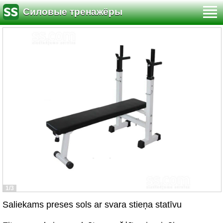
Силовые тренажёры
1/3
Saliekams preses sols ar svara stieņa statīvu