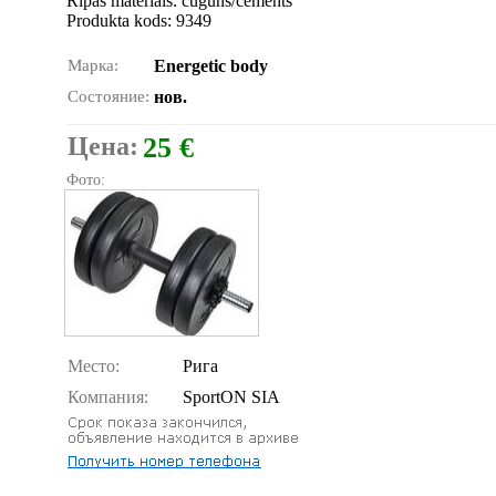
Ripas materials: čuguns/cements
Produkta kods: 9349
Марка:
Energetic body
Состояние:
нов.
Цена:
25 €
Фото:
Место:
Рига
Компания:
SportON SIA