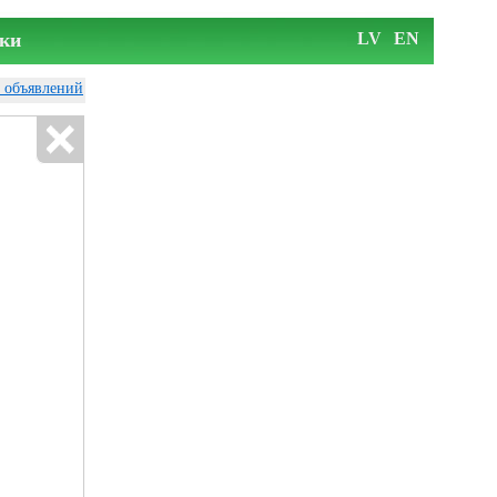
ки
LV
EN
у объявлений