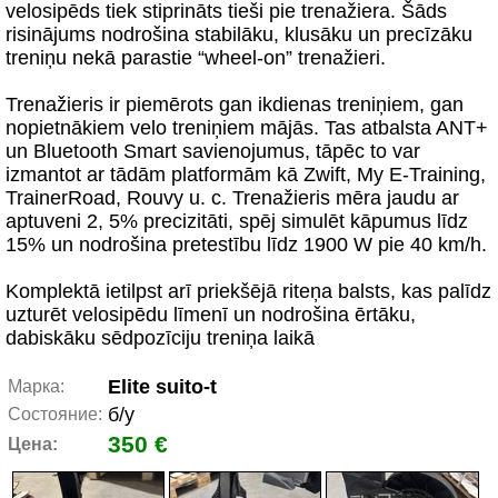
velosipēds tiek stiprināts tieši pie trenažiera. Šāds
risinājums nodrošina stabilāku, klusāku un precīzāku
treniņu nekā parastie “wheel-on” trenažieri.
Trenažieris ir piemērots gan ikdienas treniņiem, gan
nopietnākiem velo treniņiem mājās. Tas atbalsta ANT+
un Bluetooth Smart savienojumus, tāpēc to var
izmantot ar tādām platformām kā Zwift, My E-Training,
TrainerRoad, Rouvy u. c. Trenažieris mēra jaudu ar
aptuveni 2, 5% precizitāti, spēj simulēt kāpumus līdz
15% un nodrošina pretestību līdz 1900 W pie 40 km/h.
Komplektā ietilpst arī priekšējā riteņa balsts, kas palīdz
uzturēt velosipēdu līmenī un nodrošina ērtāku,
dabiskāku sēdpozīciju treniņa laikā
Elite suito-t
Марка:
б/у
Состояние:
350 €
Цена: