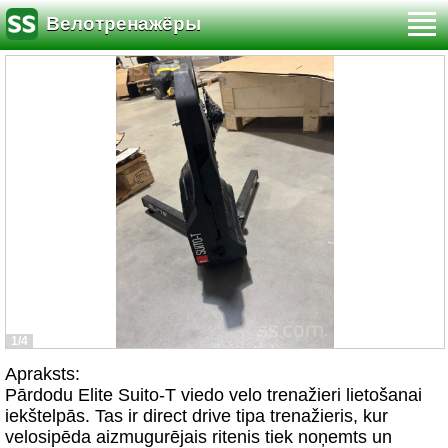
Велотренажёры
1/4
Apraksts:
Pārdodu Elite Suito-T viedo velo trenažieri lietošanai
iekštelpās. Tas ir direct drive tipa trenažieris, kur
velosipēda aizmugurējais ritenis tiek noņemts un