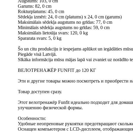
Augstums: 103, 0 cm
Garums: 82, 0 cm
Rokturplatums: 45, 0 cm
Sēdekļa izmēri: 24, 0 cm (platums) x 24, 0 cm (garums)
Maksimālais sēdekļa augstums no grīdas: 77, 0 cm
Minimālais sēdekļa augstums no grīdas: 59, 0 cm
Maksimālais lietotāja svars: 120, 0 kg
Spararata svars: 5, 0 kg
Šo un citu produkciju ir iespejams aplūkot un iegādāties mūsu 
Piegāde visā Latvijā.
Sīkāka informācija mūsu mājas lapā vai zvaniet uz norādīto te
ВЕЛОТРЕНАЖЁР FUNFIT до 120 КГ
Эти и другие товары можно посмотреть и приобрести на н
Товар доступен сразу.
Этот велотренажёр Funfit идеально подходит для дома
улучшению физической формы.
Особенности:
Удобные неопреновые рукоятки предотвращают скольже
Оснащен компьютером с LCD-дисплеем, отображающим