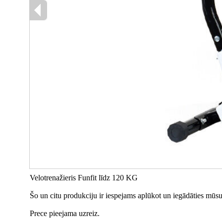
Velotrenažieris Funfit līdz 120 KG
Šo un citu produkciju ir iespejams aplūkot un iegādāties mūsu 
Prece pieejama uzreiz.