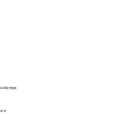
особствуя
ии и