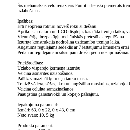
Šis mehāniskais velotrenažieris Funfit ir lieliski piemērots tr
uzlabošanas.
Īpašības:
Ērti neoprēna rokturi novērš roku slīdēšanu.
Aprīkots ar datoru un LCD displeju, kas rāda treniņa laiku, ve
Vienmērīga bezpakāpju mehāniskās pretestības regulēšana.
Izturīga konstrukcija nodrošina uzticamību treniņu laikā.
Augstumā regulējams sēdeklis ar 7 iestatījumu līmeņiem ērtai
Pedāļi ar regulējamām siksniņām drošai pēdu nostiprināšanai.
Priekšrocības:
Uzlabo vispārējo ķermeņa izturību.
Veicina asinsrites uzlabošanos.
Palīdz samazināt ķermeņa tauku masu.
Tonizē vēdera, sēžas, ikru un augšstilbu muskuļus, uzlabojo
Veicina celulīta samazināšanos.
Paaugstina garastāvokli un kopējo pašsajūtu.
Iepakojuma parametri:
Izmēri: 63, 0 x 22, 0 x 43, 0 cm
Neto svars: 10, 5 kg
Produkta parametri: