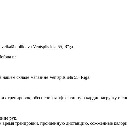
veikalā noliktava Ventspils iela 55, Rīga.
lefona nr
ашем складе-магазине Ventspils iela 55, Rīga.
шних тренировок, обеспечивая эффективную кардионагрузку и сп
ние рук.
 время тренировки, пройденную дистанцию, сожженные калор