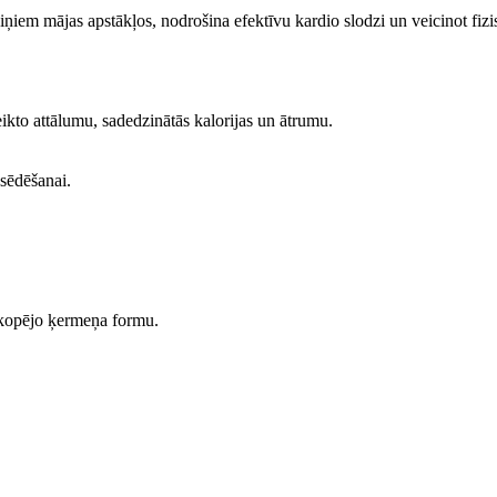
eniņiem mājas apstākļos, nodrošina efektīvu kardio slodzi un veicinot fiz
ikto attālumu, sadedzinātās kalorijas un ātrumu.
 sēdēšanai.
t kopējo ķermeņa formu.