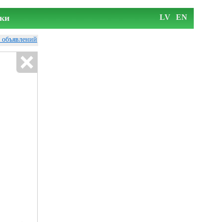
ки
LV
EN
у объявлений