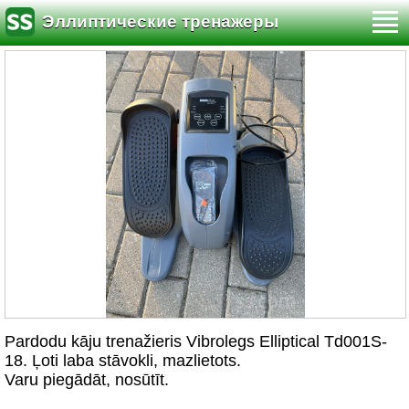
Эллиптические тренажеры
Pardodu kāju trenažieris Vibrolegs Elliptical Td001S-
18. Ļoti laba stāvokli, mazlietots.
Varu piegādāt, nosūtīt.