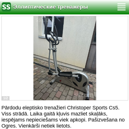
Эллиптические тренажеры
1/2
Pārdodu eleptisko trenažieri Christoper Sports Cs5.
Viss strādā. Laika gaitā kļuvis mazliet skaļāks,
iespējams nepieciešams viek apkopi. Pašizvešana no
Ogres. Vienkārši netiek lietots.