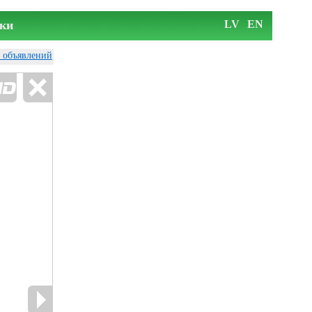
ки
LV
EN
у объявлений