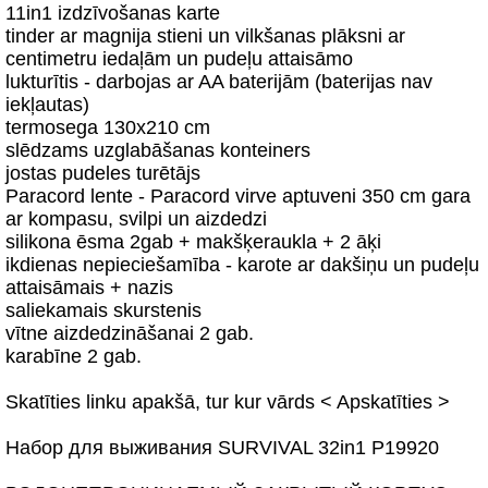
11in1 izdzīvošanas karte
tinder ar magnija stieni un vilkšanas plāksni ar
centimetru iedaļām un pudeļu attaisāmo
lukturītis - darbojas ar AA baterijām (baterijas nav
iekļautas)
termosega 130x210 cm
slēdzams uzglabāšanas konteiners
jostas pudeles turētājs
Paracord lente - Paracord virve aptuveni 350 cm gara
ar kompasu, svilpi un aizdedzi
silikona ēsma 2gab + makšķeraukla + 2 āķi
ikdienas nepieciešamība - karote ar dakšiņu un pudeļu
attaisāmais + nazis
saliekamais skurstenis
vītne aizdedzināšanai 2 gab.
karabīne 2 gab.
Skatīties linku apakšā, tur kur vārds < Apskatīties >
Набор для выживания SURVIVAL 32in1 P19920