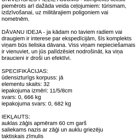
piemērots arī dažāda veida ceļojumiem: tūrismam,
izdzīvošanai, uz militārajiem poligoniem vai
nometnēm.
DĀVANU IDEJA - ja kādam no taviem radiem vai
draugiem ir interese par ekspedīcijām, šīs komplekts
viņam būs lieliska dāvana. Viss viņam nepieciešamais
ir vienuviet, un jūs palīdzēsiet nodrošināt, ka viņa
braucieni ir droši un efektīvi.
SPECIFIKĀCIJAS:
ūdensizturīgs korpuss: jā
elementu skaits: 32
iepakojuma izmēri: 11/5/8cm
svars: 0, 666 kg
iepakojuma svars: 0, 682 kg
IEKĻAUTS:
auklas zāģis apmēram 60 cm garš
saliekams nazis ar zāģi un auklu griezēju
taktiskais zīmulis