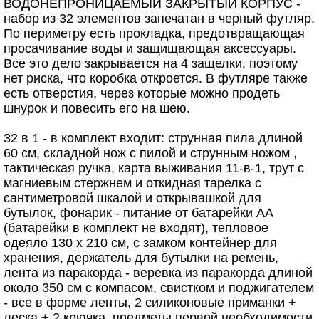
ВОДОНЕПРОНИЦАЕМЫЙ ЗАКРЫТЫЙ КОРПУС -
набор из 32 элементов запечатан в черный футляр.
По периметру есть прокладка, предотвращающая
просачивание воды и защищающая аксессуары.
Все это дело закрывается на 4 защелки, поэтому
нет риска, что коробка откроется. В футляре также
есть отверстия, через которые можно продеть
шнурок и повесить его на шею.
32 в 1 - в комплект входит: струнная пила длиной
60 см, складной нож с пилой и струнным ножом ,
тактическая ручка, карта выживания 11-в-1, трут с
магниевым стержнем и откидная тарелка с
сантиметровой шкалой и открывашкой для
бутылок, фонарик - питание от батарейки АА
(батарейки в комплект не входят), тепловое
одеяло 130 x 210 см, с замком контейнер для
хранения, держатель для бутылки на ремень,
лента из паракорда - веревка из паракорда длиной
около 350 см с компасом, свистком и поджигателем
- все в форме ленты, 2 силиконовые приманки +
леска + 2 крючка, предметы первой необходимости