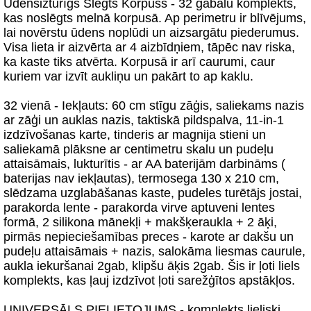
Ūdensizturīgs Slēgts Korpuss - 32 gabalu komplekts,
kas noslēgts melnā korpusā. Ap perimetru ir blīvējums,
lai novērstu ūdens noplūdi un aizsargātu piederumus.
Visa lieta ir aizvērta ar 4 aizbīdņiem, tāpēc nav riska,
ka kaste tiks atvērta. Korpusā ir arī caurumi, caur
kuriem var izvīt aukliņu un pakārt to ap kaklu.
32 vienā - Iekļauts: 60 cm stīgu zāģis, saliekams nazis
ar zāģi un auklas nazis, taktiskā pildspalva, 11-in-1
izdzīvošanas karte, tinderis ar magnija stieni un
saliekamā plāksne ar centimetru skalu un pudeļu
attaisāmais, lukturītis - ar AA baterijām darbināms (
baterijas nav iekļautas), termosega 130 x 210 cm,
slēdzama uzglabāšanas kaste, pudeles turētājs jostai,
parakorda lente - parakorda virve aptuveni lentes
formā, 2 silikona mānekļi + makšķeraukla + 2 āķi,
pirmās nepieciešamības preces - karote ar dakšu un
pudeļu attaisāmais + nazis, salokāma liesmas caurule,
aukla iekuršanai 2gab, klipšu āķis 2gab. Šis ir ļoti liels
komplekts, kas ļauj izdzīvot ļoti sarežģītos apstākļos.
UNIVERSĀLS PIELIETOJUMS - komplekts lieliski