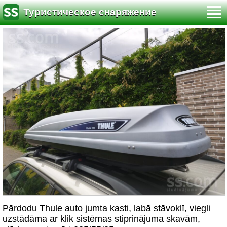
Туристическое снаряжение
Pārdodu Thule auto jumta kasti, labā stāvoklī, viegli
uzstādāma ar klik sistēmas stiprinājuma skavām,