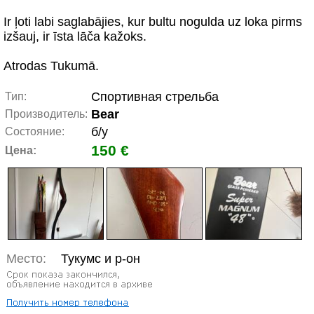
Ir ļoti labi saglabājies, kur bultu nogulda uz loka pirms
izšauj, ir īsta lāča kažoks.
Atrodas Tukumā.
Спортивная стрельба
Тип:
Bear
Производитель:
б/у
Состояние:
150 €
Цена:
Место:
Тукумс и р-он