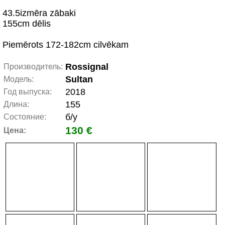
43.5izmēra zābaki
155cm dēlis
Piemērots 172-182cm cilvēkam
Rossignal
Производитель:
Sultan
Модель:
2018
Год выпуска:
155
Длина:
б/у
Состояние:
130 €
Цена: