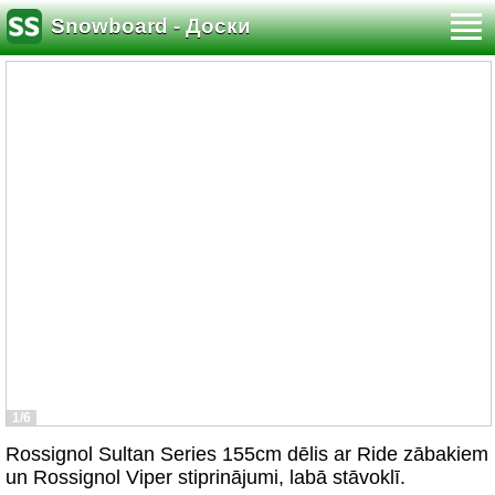
Snowboard - Доски
1/6
Rossignol Sultan Series 155cm dēlis ar Ride zābakiem
un Rossignol Viper stiprinājumi, labā stāvoklī.