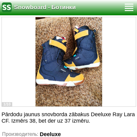
Snowboard - Ботинки
1/10
Pārdodu jaunus snovborda zābakus Deeluxe Ray Lara
CF. Izmērs 38, bet der uz 37 izmēru.
Deeluxe
Производитель: