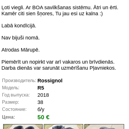
Ļoti viegli. Ar BOA savilkšanas sistēmu. Ātri un ērti.
Kamēr citi sien šņores, Tu jau esi uz kalna :)
Labā kondīcijā.
Nav bijuši nomā.
Atrodas Mārupē.
Piemērīt un nopirkt var arī vakaros un brīvdienās.
Darba dienās var sarunāt uzmērīšanu Pļavniekos.
Rossignol
Производитель:
R5
Модель:
2018
Год выпуска:
38
Размер:
б/у
Состояние:
50 €
Цена: