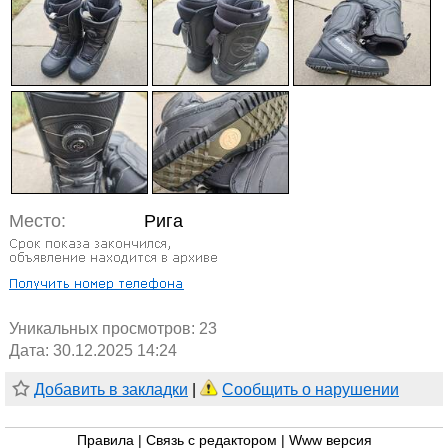
Место:
Рига
Уникальных просмотров:
23
Дата: 30.12.2025 14:24
Добавить в закладки
|
Сообщить о нарушении
Правила
|
Связь с редактором
|
Www версия