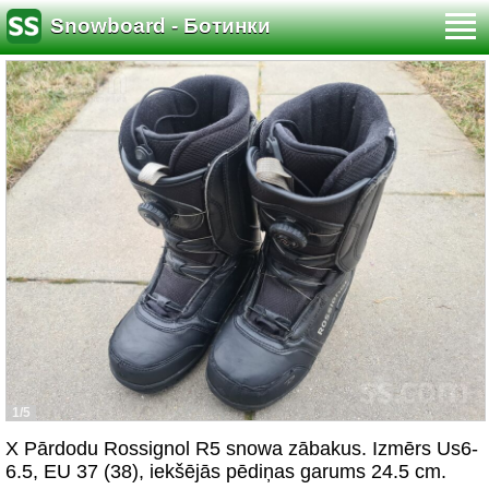
Snowboard - Ботинки
1/5
X Pārdodu Rossignol R5 snowa zābakus. Izmērs Us6-
6.5, EU 37 (38), iekšējās pēdiņas garums 24.5 cm.