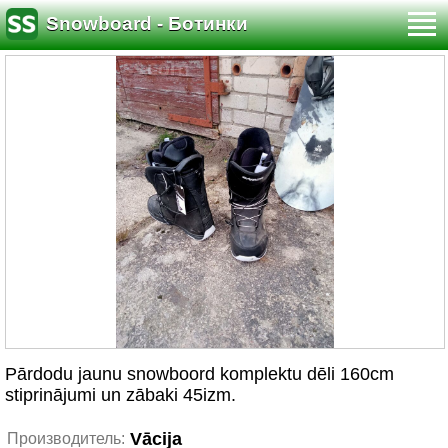
Snowboard - Ботинки
Pārdodu jaunu snowboord komplektu dēli 160cm
stiprinājumi un zābaki 45izm.
Vācija
Производитель: