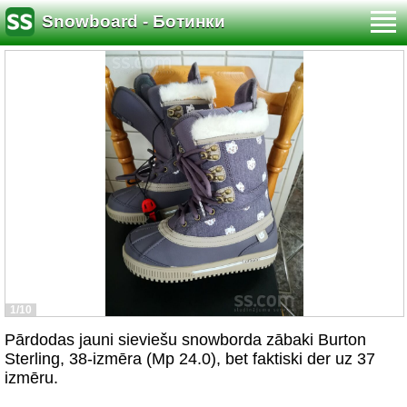
Snowboard - Ботинки
1/10
Pārdodas jauni sieviešu snowborda zābaki Burton
Sterling, 38-izmēra (Mp 24.0), bet faktiski der uz 37
izmēru.