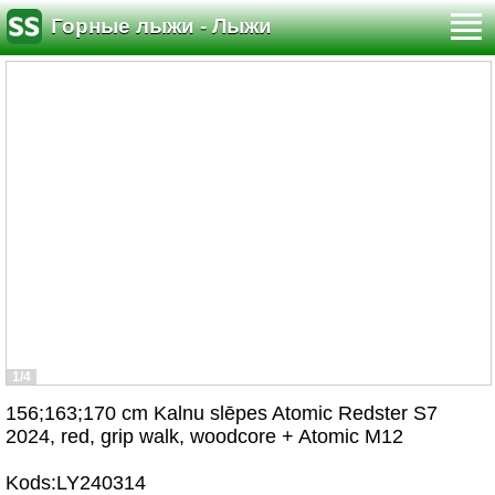
Горные лыжи - Лыжи
1/4
156;163;170 cm Kalnu slēpes Atomic Redster S7
2024, red, grip walk, woodcore + Atomic M12
Kods:LY240314