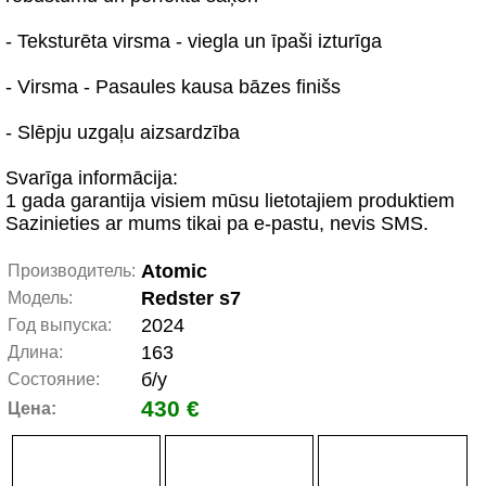
- Teksturēta virsma - viegla un īpaši izturīga
- Virsma - Pasaules kausa bāzes finišs
- Slēpju uzgaļu aizsardzība
Svarīga informācija:
1 gada garantija visiem mūsu lietotajiem produktiem
Sazinieties ar mums tikai pa e-pastu, nevis SMS.
Atomic
Производитель:
Redster s7
Модель:
2024
Год выпуска:
163
Длина:
б/у
Состояние:
430 €
Цена: