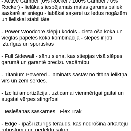
- Active Camber (0% Rocker / 100% Camber / 0%
Rocker) - lielākais iespējamais malas garums paliek
saskarē ar sniegu - labākai saķerei uz ledus nogāzēm
un lieliskai stabilitātei
- Power Woodcore slēpju kodols - cieta oša koka un
vieglas papeles koka kombinācija - slēpes ir ļoti
izturīgas un sportiskas
- Full Sidewall - sānu siena, kas stiepjas visā slēpes
garumā un garantē precīzu vadāmību
- Titanium Powered - lamināts sastāv no titāna ieliktņa
virs un zem serdes.
- Izcilai amortizācijai, uzticamai vienmērīgai gaitai un
augstai vērpes stingrībai
- Iesiešanas saskarnes - Flex Trak
- Edge - īpaši izturīgs tērauds, kas nodrošina ārkārtēju
robustumu un perfektu saķeri