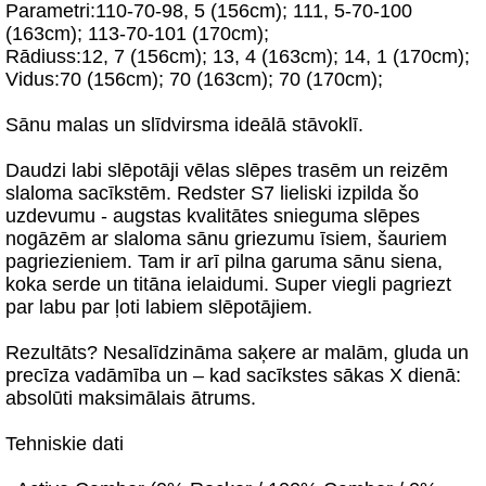
Parametri:110-70-98, 5 (156cm); 111, 5-70-100
(163cm); 113-70-101 (170cm);
Rādiuss:12, 7 (156cm); 13, 4 (163cm); 14, 1 (170cm);
Vidus:70 (156cm); 70 (163cm); 70 (170cm);
Sānu malas un slīdvirsma ideālā stāvoklī.
Daudzi labi slēpotāji vēlas slēpes trasēm un reizēm
slaloma sacīkstēm. Redster S7 lieliski izpilda šo
uzdevumu - augstas kvalitātes snieguma slēpes
nogāzēm ar slaloma sānu griezumu īsiem, šauriem
pagriezieniem. Tam ir arī pilna garuma sānu siena,
koka serde un titāna ielaidumi. Super viegli pagriezt
par labu par ļoti labiem slēpotājiem.
Rezultāts? Nesalīdzināma saķere ar malām, gluda un
precīza vadāmība un – kad sacīkstes sākas X dienā:
absolūti maksimālais ātrums.
Tehniskie dati