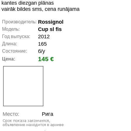
kantes diezgan plānas
vairāk bildes sms, cena runājama
Rossignol
Производитель:
Cup sl fis
Модель:
2012
Год выпуска:
165
Длина:
б/у
Состояние:
145 €
Цена:
Место:
Рига