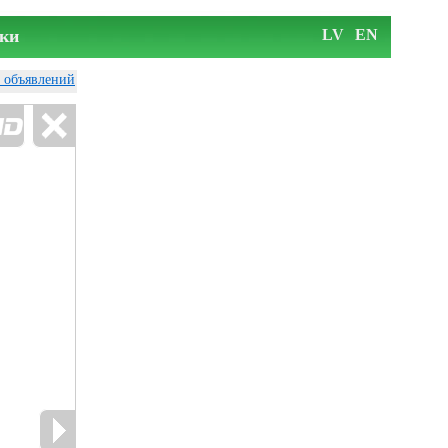
ки
LV
EN
у объявлений