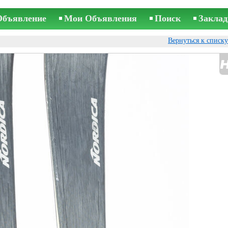
Объявление
Мои Объявления
Поиск
Заклад
Вернуться к списк