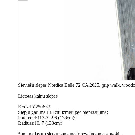
Sieviešu slēpes Nordica Belle 72 CA 2025, grip walk, woodco
Lietotas kalnu slēpes.
Kods:LY250632
Slēpju garums:138 citi izmēri pēc pieprasījuma;
Parametri:117-72-96 (138cm);
Rādiuss:10, 7 (138cm);
Sānu malas un slēpju pamatne ir nevainojamā stāvoklī.