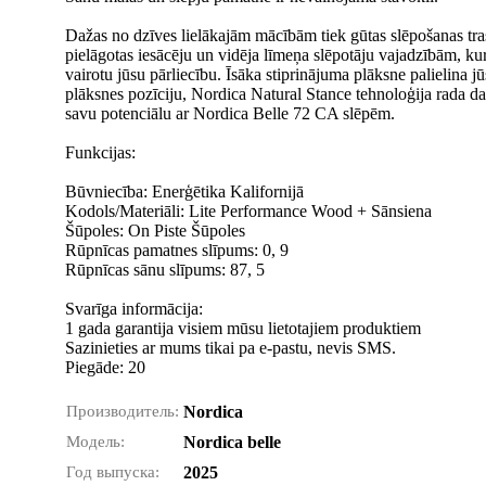
Dažas no dzīves lielākajām mācībām tiek gūtas slēpošanas trasēs
pielāgotas iesācēju un vidēja līmeņa slēpotāju vajadzībām, kuri
vairotu jūsu pārliecību. Īsāka stiprinājuma plāksne palielina 
plāksnes pozīciju, Nordica Natural Stance tehnoloģija rada da
savu potenciālu ar Nordica Belle 72 CA slēpēm.
Funkcijas:
Būvniecība: Enerģētika Kalifornijā
Kodols/Materiāli: Lite Performance Wood + Sānsiena
Šūpoles: On Piste Šūpoles
Rūpnīcas pamatnes slīpums: 0, 9
Rūpnīcas sānu slīpums: 87, 5
Svarīga informācija:
1 gada garantija visiem mūsu lietotajiem produktiem
Sazinieties ar mums tikai pa e-pastu, nevis SMS.
Piegāde: 20
Производитель:
Nordica
Модель:
Nordica belle
Год выпуска:
2025