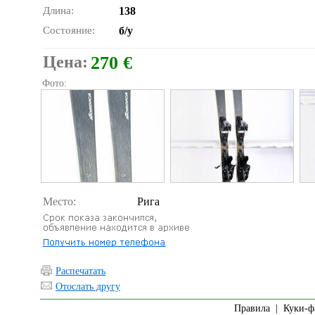
Длина:
138
Состояние:
б/у
Цена:
270 €
Фото:
Место:
Рига
Распечатать
Отослать другу
Правила
|
Куки-ф