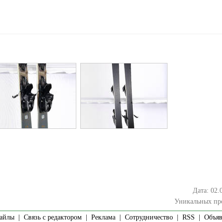
Дата: 02.
Уникальных пр
айлы
|
Связь с редактором
|
Реклама
|
Сотрудничество
|
RSS
| Объявл