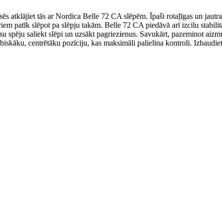
 atklājiet tās ar Nordica Belle 72 CA slēpēm. Īpaši rotaļīgas un jautras
em patīk slēpot pa slēpju takām. Belle 72 CA piedāvā arī izcilu stabilitāt
jūsu spēju saliekt slēpi un uzsākt pagriezienus. Savukārt, pazeminot aiz
biskāku, centrētāku pozīciju, kas maksimāli palielina kontroli. Izbaudie