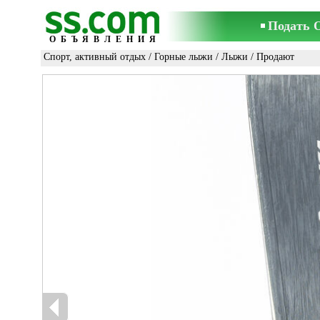
Подать 
ОБЪЯВЛЕНИЯ
Спорт, активный отдых
/
Горные лыжи
/
Лыжи
/ Продают