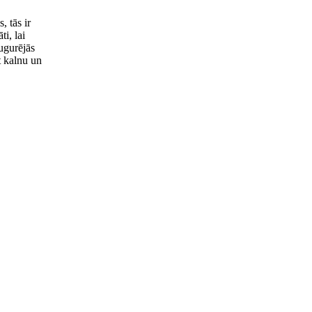
, tās ir
i, lai
mugurējās
t kalnu un