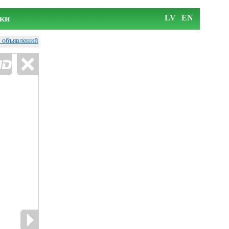
ки
LV
EN
у объявлений