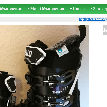
Объявление
Мои Объявления
Поиск
Заклад
Вернуться к списк