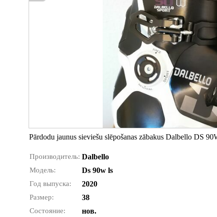
Pārdodu jaunus sieviešu slēpošanas zābakus Dalbello DS 90W
Производитель:
Dalbello
Модель:
Ds 90w ls
Год выпуска:
2020
Размер:
38
Состояние:
нов.