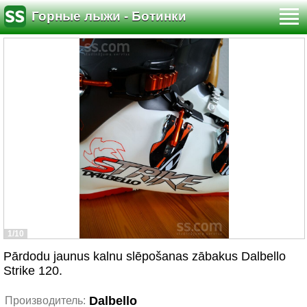
Горные лыжи - Ботинки
1/10
Pārdodu jaunus kalnu slēpošanas zābakus Dalbello
Strike 120.
Dalbello
Производитель: