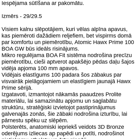
Iespējama sūtīšana ar pakomātu.
Izmērs - 29/29.5
Visiem kalnu slēpotājiem, kuri vēlas alpīna apavus,
kas piemēroti dažādiem reljefiem, bet vispirms domā
par komfortu un piemērotību, Atomic Hawx Prime 100
BOA GW būs ideāls risinājums.
Mikro regulējama BOA Fit sistēma nodrošina precīzu
piemērotību, cieši aptverot apakšējo pēdas daļu šajos
vidēja apjoma 100 mm apavos.
Vidējais elastīgums 100 padara šos zābakus par
visvairāk pielāgojamiem un elastīgiem jaunajā Hawx
Prime sērijā.
Izgatavoti, izmantojot nākamās paaudzes Prolite
materiālu, lai samazinātu apjomu un saglabātu
struktūru, stratēģiski izvietojot pastiprinājumus
galvenajās zonās, šie zābaki nodrošina izturību, lai
pārnestu spēku uz slēpēm.
Polsterēts, anatomiski iepriekš veidots 3D Bronze
oderējums izliecas ap papēdi un potīti, nodrošinot