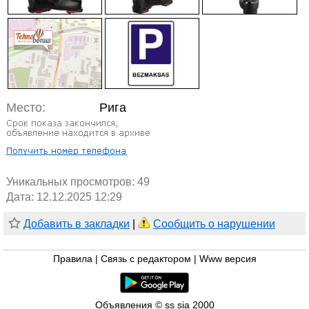
Место:
Рига
Уникальных просмотров:
49
Дата: 12.12.2025 12:29
Добавить в закладки
|
Сообщить о нарушении
Правила
|
Связь с редактором
|
Www версия
Объявления © ss sia 2000