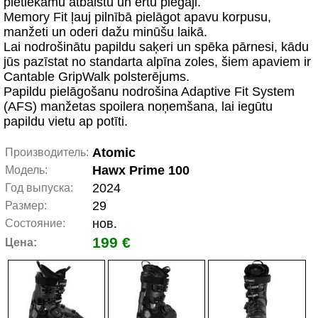
pietiekamu atbalstu un ērtu piegāji.
Memory Fit ļauj pilnībā pielāgot apavu korpusu,
manžeti un oderi dažu minūšu laikā.
Lai nodrošinātu papildu saķeri un spēka pārnesi, kādu
jūs pazīstat no standarta alpīna zoles, šiem apaviem ir
Cantable GripWalk polsterējums.
Papildu pielāgošanu nodrošina Adaptive Fit System
(AFS) manžetas spoilera noņemšana, lai iegūtu
papildu vietu ap potīti.
Atomic
Производитель:
Hawx Prime 100
Модель:
2024
Год выпуска:
29
Размер:
нов.
Состояние:
199 €
Цена: