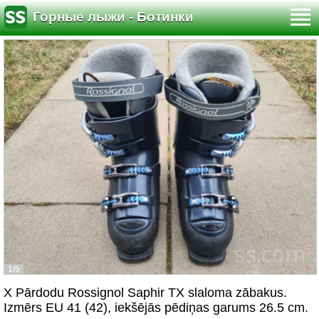
Горные лыжи - Ботинки
1/5
X Pārdodu Rossignol Saphir TX slaloma zābakus.
Izmērs EU 41 (42), iekšējās pēdiņas garums 26.5 cm.