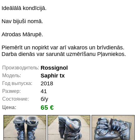
Ideālālā kondīcijā.
Nav bijuši nomā.
Atrodas Mārupē.
Piemērīt un nopirkt var arī vakaros un brīvdienās.
Darba dienās var sarunāt uzmērīšanu Pļavniekos.
Rossignol
Производитель:
Saphir tx
Модель:
2018
Год выпуска:
41
Размер:
б/у
Состояние:
65 €
Цена: