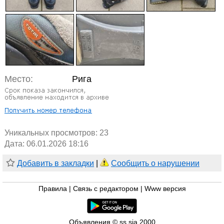
Место:
Рига
Уникальных просмотров:
23
Дата: 06.01.2026 18:16
Добавить в закладки
|
Сообщить о нарушении
Правила
|
Связь с редактором
|
Www версия
Объявления © ss sia 2000