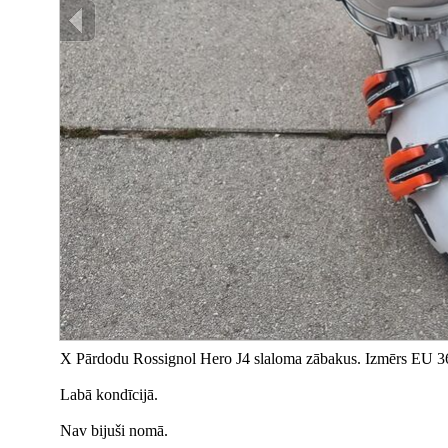
X Pārdodu Rossignol Hero J4 slaloma zābakus. Izmērs EU 36
Labā kondīcijā.
Nav bijuši nomā.