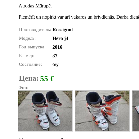
Atrodas Mārupē.
Piemērīt un nopirkt var arī vakaros un brīvdienās. Darba die
Производитель:
Rossignol
Модель:
Hero j4
Год выпуска:
2016
Размер:
37
Состояние:
б/у
Цена:
55 €
Фото: