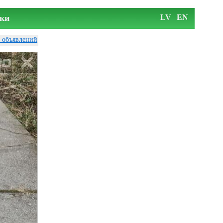
ки
LV
EN
у объявлений