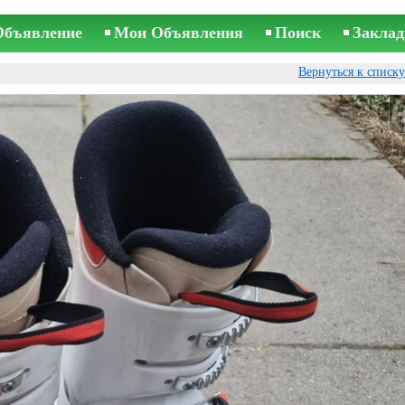
Объявление
Мои Объявления
Поиск
Заклад
Вернуться к списк