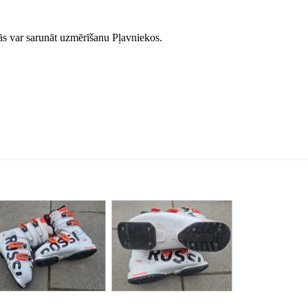
nās var sarunāt uzmērīšanu Pļavniekos.