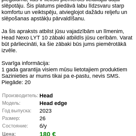
slēpotāju. Šis platums piedāvā labu līdzsvaru starp
komfortu un veiktspēju, atvieglojot dažādu reljefu un
slēpošanas apstākļu pārvaldīšanu.
Ja šis apraksts atbilst jūsu vajadzībām un līmenim,
Head Nexo LYT 10 zābaki atbildīs jūsu cerībām. Varat
būt pārliecināti, ka šie zābaki būs jums piemērotākā
izvēle.
Svarīga informācija:
1 gada garantija visiem mūsu lietotajiem produktiem
Sazinieties ar mums tikai pa e-pastu, nevis SMS.
Piegāde: 20
Head
Производитель:
Head edge
Модель:
2023
Год выпуска:
26
Размер:
б/у
Состояние:
180 €
Цена: