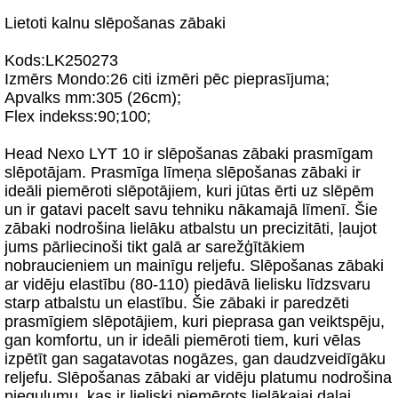
Lietoti kalnu slēpošanas zābaki
Kods:LK250273
Izmērs Mondo:26 citi izmēri pēc pieprasījuma;
Apvalks mm:305 (26cm);
Flex indekss:90;100;
Head Nexo LYT 10 ir slēpošanas zābaki prasmīgam
slēpotājam. Prasmīga līmeņa slēpošanas zābaki ir
ideāli piemēroti slēpotājiem, kuri jūtas ērti uz slēpēm
un ir gatavi pacelt savu tehniku nākamajā līmenī. Šie
zābaki nodrošina lielāku atbalstu un precizitāti, ļaujot
jums pārliecinoši tikt galā ar sarežģītākiem
nobraucieniem un mainīgu reljefu. Slēpošanas zābaki
ar vidēju elastību (80-110) piedāvā lielisku līdzsvaru
starp atbalstu un elastību. Šie zābaki ir paredzēti
prasmīgiem slēpotājiem, kuri pieprasa gan veiktspēju,
gan komfortu, un ir ideāli piemēroti tiem, kuri vēlas
izpētīt gan sagatavotas nogāzes, gan daudzveidīgāku
reljefu. Slēpošanas zābaki ar vidēju platumu nodrošina
piegulumu, kas ir lieliski piemērots lielākajai daļai