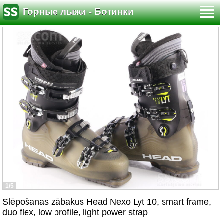
Горные лыжи - Ботинки
1/5
Slēpošanas zābakus Head Nexo Lyt 10, smart frame,
duo flex, low profile, light power strap