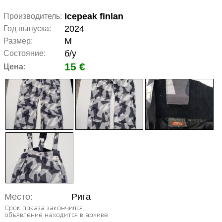
Icepeak finlan
Производитель:
2024
Год выпуска:
M
Размер:
б/у
Состояние:
15 €
Цена:
Место:
Рига