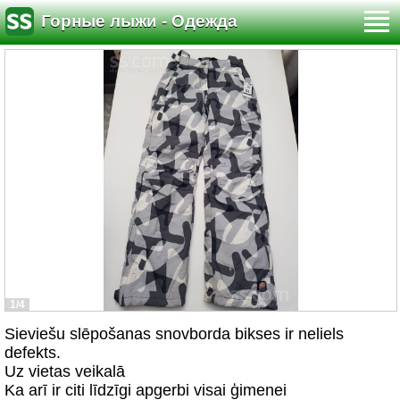
Горные лыжи - Одежда
1/4
Sieviešu slēpošanas snovborda bikses ir neliels
defekts.
Uz vietas veikalā
Ka arī ir citi līdzīgi apgerbi visai ģimenei