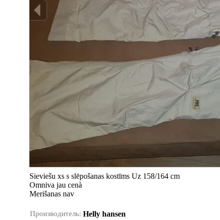
Sieviešu xs s slēpošanas kostīms Uz 158/164 cm
Omniva jau cenà
Merišanas nav
Производитель:
Helly hansen