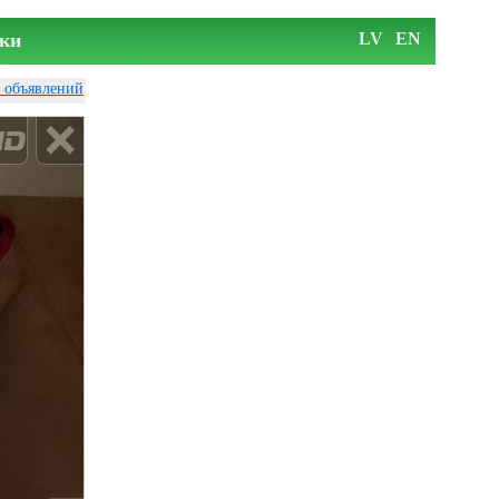
ки
LV
EN
у объявлений