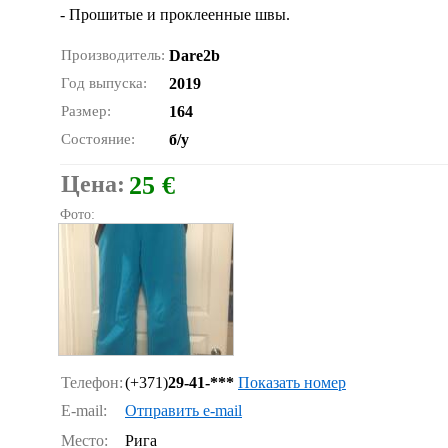
- Прошитые и проклеенные швы.
Производитель:
Dare2b
Год выпуска:
2019
Размер:
164
Состояние:
б/у
Цена:
25 €
Фото:
Телефон:
(+371)
29-41-***
Показать номер
E-mail:
Отправить e-mail
Место:
Рига