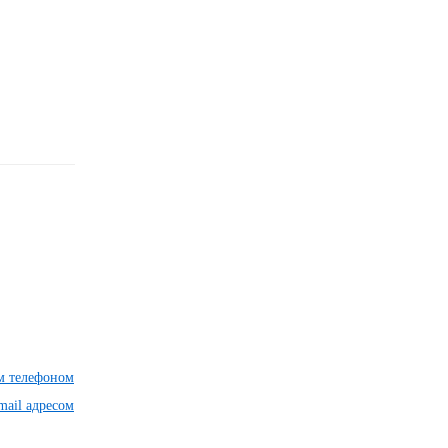
им телефоном
mail адресом