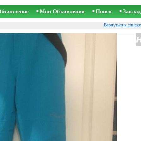
Объявление
Мои Объявления
Поиск
Заклад
Вернуться к списк