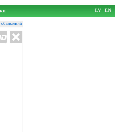
ки
LV
EN
у объявлений